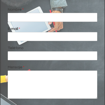
Nombre
*
E-mail
*
Teléfono
Mensaje
*