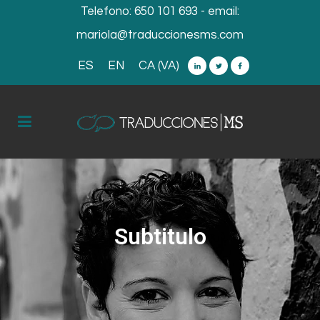
Telefono:
650 101 693
- email:
mariola@traduccionesms.com
ES
EN
CA (VA)
Subtitulo