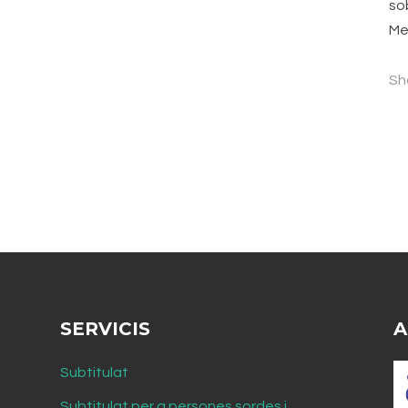
sob
Me
Sh
SERVICIS
A
Subtitulat
Subtitulat per a persones sordes i