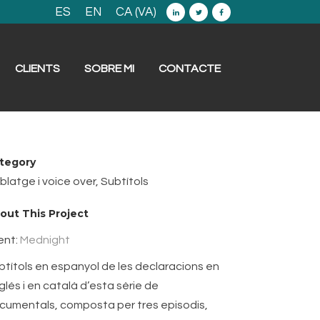
ES
EN
CA (VA)
CLIENTS
SOBRE MI
CONTACTE
tegory
blatge i voice over, Subtítols
out This Project
ient:
Mednight
btítols en espanyol de les declaracions en
glés i en català d’esta sèrie de
cumentals, composta per tres episodis,