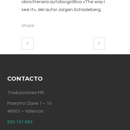
obra literaria autobiográfica «The way I
see it», del autor Jürgen Schadeberg.
Share
CONTACTO
Traducciones MS
Maestro Clave 1 – 10
46001 – Valencia
650 101 693