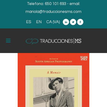
Telefono:
650 101 693
- email:
mariola@traduccionesms.com
ES
EN
CA (VA)